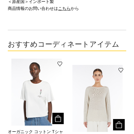
＜原産国＞インポート製
商品情報のお問い合わせは
こちら
から
おすすめコーディネートアイテム
オーガニック コットン Tシャ
オーガニック コットン Tシャ