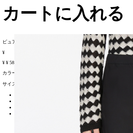
カートに入れる
ピュア コットン ポプリン パンツ
¥
¥
¥
58% OFF
カラー :
サイズ
カートに入れる
再入荷リクエスト
在庫なし
詳細を見る